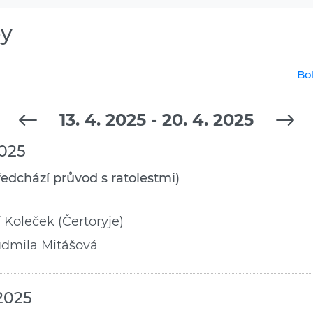
by
Bo
13. 4. 2025 - 20. 4. 2025
2025
edchází průvod s ratolestmi)
í Koleček (Čertoryje)
dmila Mitášová
 2025