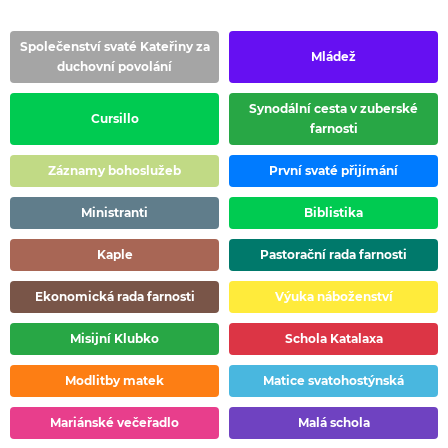
Společenství svaté Kateřiny za
Mládež
duchovní povolání
Synodální cesta v zuberské
Cursillo
farnosti
Záznamy bohoslužeb
První svaté přijímání
Ministranti
Biblistika
Kaple
Pastorační rada farnosti
Ekonomická rada farnosti
Výuka náboženství
Misijní Klubko
Schola Katalaxa
Modlitby matek
Matice svatohostýnská
Mariánské večeřadlo
Malá schola