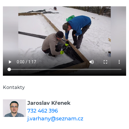
Kontakty
Jaroslav Křenek
732 462 396
j.varhany@seznam.cz