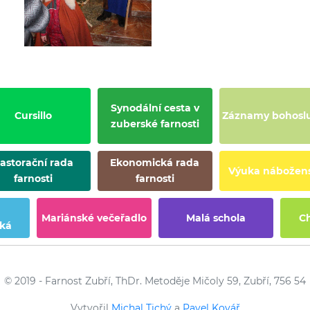
Synodální cesta v
Cursillo
Záznamy bohosl
zuberské farnosti
astorační rada
Ekonomická rada
Výuka nábožens
farnosti
farnosti
Mariánské večeřadlo
Malá schola
C
ská
© 2019 - Farnost Zubří, ThDr. Metoděje Mičoly 59, Zubří, 756 54
Vytvořil
Michal Tichý
a
Pavel Kovář