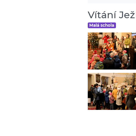
Vítání Jež
Malá schola