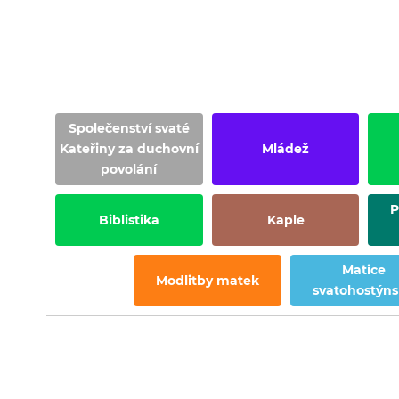
Společenství svaté
Kateřiny za duchovní
Mládež
povolání
P
Biblistika
Kaple
Matice
Modlitby matek
svatohostýn