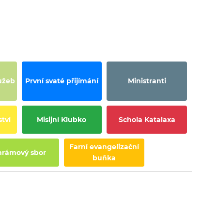
užeb
První svaté přijímání
Ministranti
tví
Misijní Klubko
Schola Katalaxa
Farní evangelizační
hrámový sbor
buňka