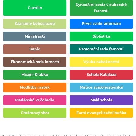
Synodální cesta v zuberské
Cursillo
farnosti
Záznamy bohoslužeb
První svaté přijímání
Ministranti
Biblistika
Kaple
Pastorační rada farnosti
Ekonomická rada farnosti
Výuka náboženství
Misijní Klubko
Schola Katalaxa
Modlitby matek
Matice svatohostýnská
Mariánské večeřadlo
Malá schola
Chrámový sbor
Farní evangelizační buňka