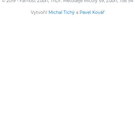
© 2019 - Farnost Zubří, ThDr. Metoděje Mičoly 59, Zubří, 756 54
Vytvořil
Michal Tichý
a
Pavel Kovář