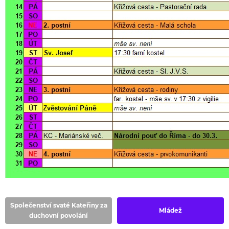
Společenství svaté Kateřiny za
Mládež
duchovní povolání